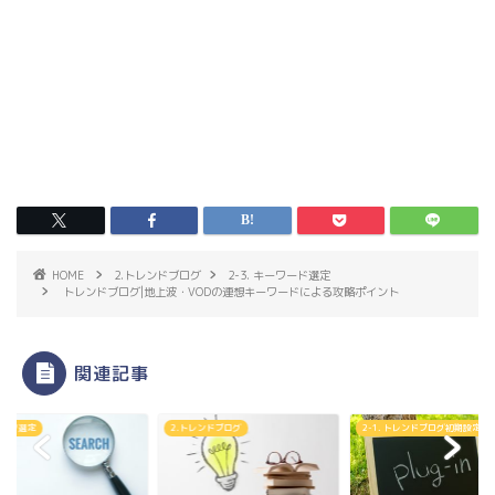
HOME
2.トレンドブログ
2-3. キーワード選定
トレンドブログ|地上波・VODの連想キーワードによる攻略ポイント
関連記事
. ネタ選定
2.トレンドブログ
2-1. トレンドブログ初期設定