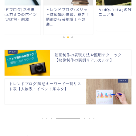
レンドブログ|ネタ選
トレンドブログ/メリッ
AddQuicktagの設
の考え方３つのポイン
トは知識と情報、稼ぎ！
ニュアル
！コツは旬・刺激
情弱から芸能博士への
...
道...
動画制作の表現方法や照明テクニック
【映像制作の実例リアルカルテ】
トレンドブログ|連想キーワード一覧リス
ト表【人物系・イベント系ネタ】