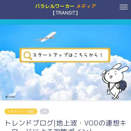
パラレルワーカー
メディア
【TRANSIT】
2-3. キーワード選定
PR
トレンドブログ|地上波・VODの連想キ