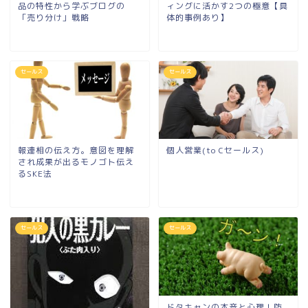
品の特性から学ぶブログの
ィングに活かす2つの極意【具
「売り分け」戦略
体的事例あり】
セールス
セールス
報連相の伝え方。意図を理解
個人営業(to Cセールス)
され成果が出るモノゴト伝え
るSKE法
セールス
セールス
ドタキャンの本音と心理！防