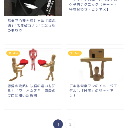
ぐ予防テクニック【デート・
待ち合わせ・ビジネス】
営業で心理を読む方法「読心
術」”名探偵コナン”になった
つもりで
セールス
セールス
恋愛の攻略には脳の違いを知
デキる営業マンのイメージモ
る！「ワニとネズミ」恋愛の
デルは「映画」のジャイア
プロに聞いた鉄則
ン！
1
2