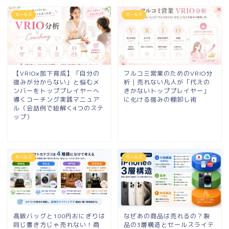
セールス
セールス
【VRIO×部下育成】「自分の
フルコミ営業のためのVRIO分
強みが分からない」と悩むメ
析｜売れない凡人が「代えの
ンバーをトッププレイヤーへ
きかないトッププレイヤー」
導くコーチング実践マニュア
に化ける強みの棚卸し術
ル（会話例で紐解く4つのステ
ップ）
セールス
セールス
高級バッグと100円おにぎりは
なぜあの商品は売れるの？製
同じ書き方じゃ売れない！商
品の3層構造とセールスライテ