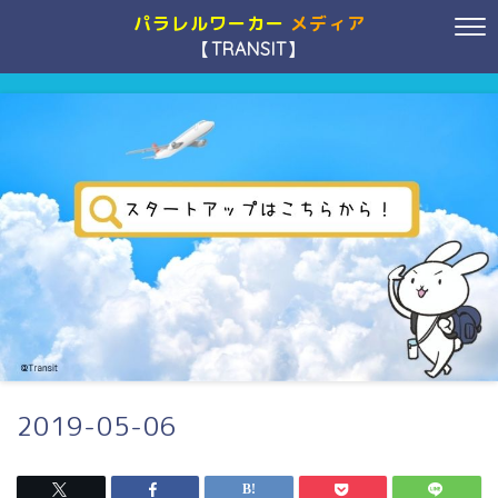
パラレルワーカー
メディア
【TRANSIT】
2019-05-06